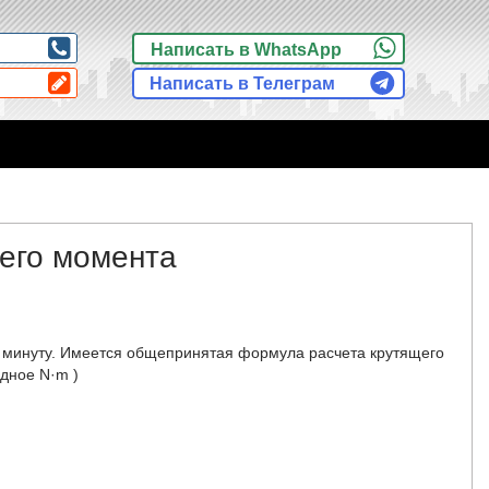
Написать в WhatsApp
Написать в Телеграм
его момента
в минуту. Имеется общепринятая формула расчета крутящего
одное N·m )