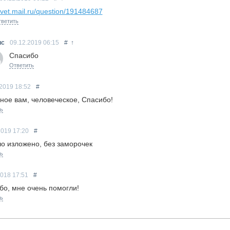
tvet.mail.ru/question/191484687
ветить
ис
09.12.2019
06:15
#
↑
Спасибо
Ответить
.2019
18:52
#
ное вам, человеческое, Спасибо!
ь
2019
17:20
#
о изложено, без заморочек
ь
2018
17:51
#
бо, мне очень помогли!
ь