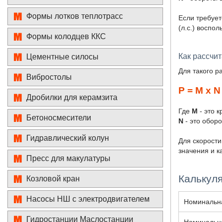
Формы лотков теплотрасс
Если требует
(л.с.) воспо
Формы колодцев ККС
Как рассчи
Цементные силосы
Для такого р
Вибростолы
P = M х N
Дробилки для керамзита
Где
M
- это 
Бетоносмесители
N
- это обор
Гидравлический колун
Для скорости
значения и к
Пресс для макулатуры
Калькул
Козловой кран
Насосы НШ с электродвигателем
Номинальна
Гидростанции Маслостанции