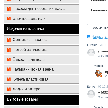
Номинальна
Насосы для перекачки масла
Номинальны
Электродвигатели
5 коммент
Изделия из пластика
Написать
Септик из пластика
Xurshid
20.05
Погреб из пластика
у мен
Ответит
Ёмкость для воды
Monolith
Гальваническая ванна
п
От
Купель пластиковая
Денис
09.12.
Лодки и Катера
А 9550
Ответит
Бытовые товары
Monolith