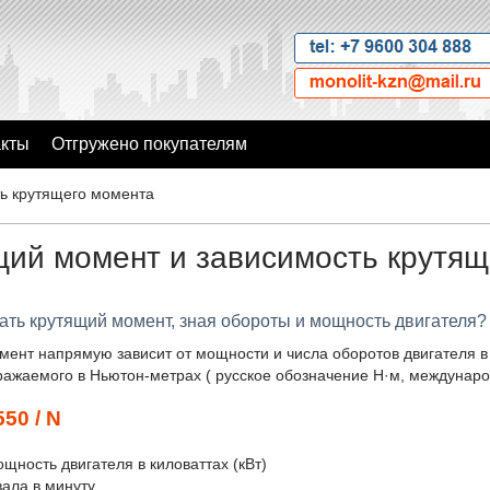
акты
Отгружено покупателям
ь крутящего момента
щий момент и зависимость крутящ
тать крутящий момент, зная обороты и мощность двигателя?
ент напрямую зависит от мощности и числа оборотов двигателя 
ажаемого в Ньютон-метрах ( русское обозначение Н·м, междунар
550 / N
ощность двигателя в киловаттах (кВт)
вала в минуту