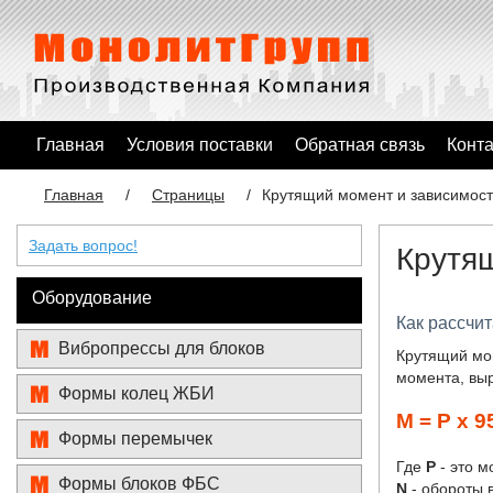
Главная
Условия поставки
Обратная связь
Конт
Главная
/
Страницы
/
Крутящий момент и зависимост
Задать вопрос!
Крутя
Оборудование
Как рассчи
Вибропрессы для блоков
Крутящий мом
момента, выр
Формы колец ЖБИ
M = P х 9
Формы перемычек
Где
P
- это м
Формы блоков ФБС
N
- обороты 