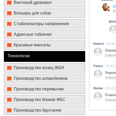
Винтовой дровокол
o
От
Вольеры для собак
Ден
Стабилизаторы напряжения
Адресные таблички
Никита
16.06
Красивые мангалы
Огром
Технологии
Ответит
Павел
15.05.
Производство колец ЖБИ
Хорош
Ответит
Производство шлакоблоков
Лилия
25.10.
Производство перемычек
Спаси
Производство блоков ФБС
Ответит
Производство брусчатки