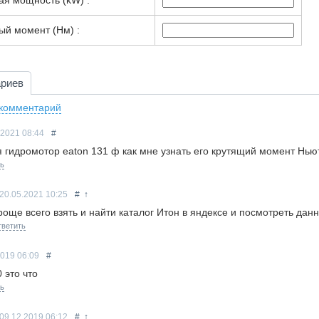
я мощность (kW) :
й момент (Нм) :
ариев
 комментарий
.2021
08:44
#
я гидромотор eaton 131 ф как мне узнать его крутящий момент Нью
ь
20.05.2021
10:25
#
↑
роще всего взять и найти каталог Итон в яндексе и посмотреть да
ветить
2019
06:09
#
 это что
ь
09.12.2019
06:12
#
↑