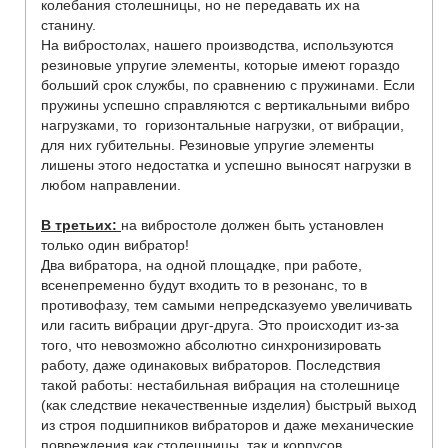
колебания столешницы, но не передавать их на
станину.
На вибростолах, нашего производства, используются
резиновые упругие элементы, которые имеют гораздо
больший срок службы, по сравнению с пружинами. Если
пружины успешно справляются с вертикальными вибро
нагрузками, то горизонтальные нагрузки, от вибрации,
для них губительны. Резиновые упругие элементы
лишены этого недостатка и успешно выносят нагрузки в
любом направлении.
В третьих:
на вибростоле должен быть установлен
только один вибратор!
Два вибратора, на одной площадке, при работе,
всенепременно будут входить то в резонанс, то в
противофазу, тем самыми непредсказуемо увеличивать
или гасить вибрации друг-друга. Это происходит из-за
того, что невозможно абсолютно синхронизировать
работу, даже одинаковых вибраторов. Последствия
такой работы: нестабильная вибрация на столешнице
(как следствие некачественные изделия) быстрый выход
из строя подшипников вибраторов и даже механические
повреждения как столешницы, так и корпусов