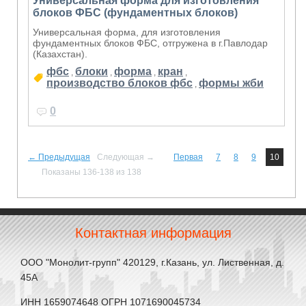
Универсальная форма для изготовления
блоков ФБС (фундаментных блоков)
Универсальная форма, для изготовления
фундаментных блоков ФБС, отгружена в г.Павлодар
(Казахстан).
фбс
блоки
форма
кран
,
,
,
,
производство блоков фбс
формы жби
,
0
← Предыдущая
Следующая →
Первая
7
8
9
10
Показаны 136-138 из 138
Контактная информация
ООО "Монолит-групп" 420129, г.Казань, ул. Лиственная, д.
45А
ИНН 1659074648 ОГРН 1071690045734