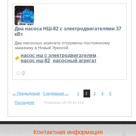
Два насоса НШ-82 с электродвигателями 37
кВт
Два насосных агрегата отгружены постоянному
заказчику в Новый Уренгой.
насос нш с электродвигателем
,
насос нш-82
насосный агрегат
,
0
← Предыдущая
Следующая →
1
2
3
4
5
Последняя
Показаны 16-30 из 138
Контактная информация